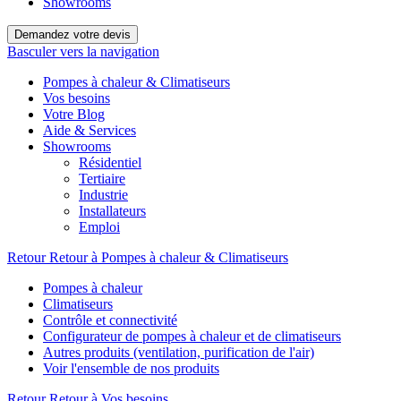
Showrooms
Demandez votre devis
Basculer vers la navigation
Pompes à chaleur & Climatiseurs
Vos besoins
Votre Blog
Aide & Services
Showrooms
Résidentiel
Tertiaire
Industrie
Installateurs
Emploi
Retour
Retour à Pompes à chaleur & Climatiseurs
Pompes à chaleur
Climatiseurs
Contrôle et connectivité
Configurateur de pompes à chaleur et de climatiseurs
Autres produits (ventilation, purification de l'air)
Voir l'ensemble de nos produits
Retour
Retour à Vos besoins