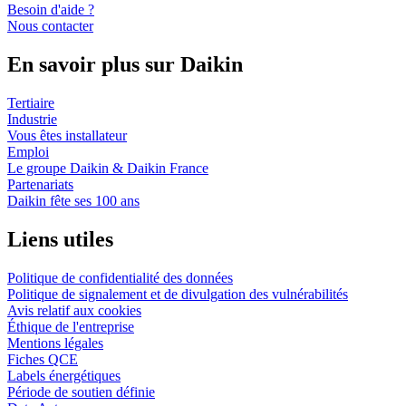
Besoin d'aide ?
Nous contacter
En savoir plus sur Daikin
Tertiaire
Industrie
Vous êtes installateur
Emploi
Le groupe Daikin & Daikin France
Partenariats
Daikin fête ses 100 ans
Liens utiles
Politique de confidentialité des données
Politique de signalement et de divulgation des vulnérabilités
Avis relatif aux cookies
Éthique de l'entreprise
Mentions légales
Fiches QCE
Labels énergétiques
Période de soutien définie