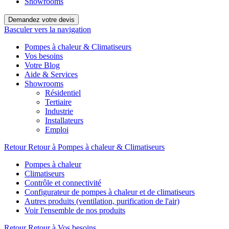
Showrooms
Demandez votre devis
Basculer vers la navigation
Pompes à chaleur & Climatiseurs
Vos besoins
Votre Blog
Aide & Services
Showrooms
Résidentiel
Tertiaire
Industrie
Installateurs
Emploi
Retour
Retour à Pompes à chaleur & Climatiseurs
Pompes à chaleur
Climatiseurs
Contrôle et connectivité
Configurateur de pompes à chaleur et de climatiseurs
Autres produits (ventilation, purification de l'air)
Voir l'ensemble de nos produits
Retour
Retour à Vos besoins