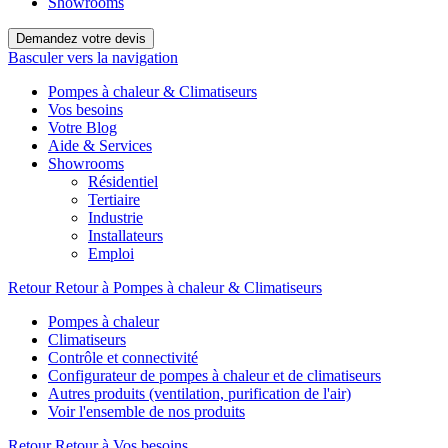
Showrooms
Demandez votre devis
Basculer vers la navigation
Pompes à chaleur & Climatiseurs
Vos besoins
Votre Blog
Aide & Services
Showrooms
Résidentiel
Tertiaire
Industrie
Installateurs
Emploi
Retour
Retour à Pompes à chaleur & Climatiseurs
Pompes à chaleur
Climatiseurs
Contrôle et connectivité
Configurateur de pompes à chaleur et de climatiseurs
Autres produits (ventilation, purification de l'air)
Voir l'ensemble de nos produits
Retour
Retour à Vos besoins