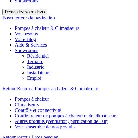
Showrooms
Demandez votre devis
Basculer vers la navigation
Pompes à chaleur & Climatiseurs
Vos besoins
Votre Blog
Aide & Services
Showrooms
Résidentiel
Tertiaire
Industrie
Installateurs
Emploi
Retour
Retour à Pompes à chaleur & Climatiseurs
Pompes à chaleur
Climatiseurs
Contrôle et connectivité
Configurateur de pompes à chaleur et de climatiseurs
Autres produits (ventilation, purification de l'air)
Voir l'ensemble de nos produits
Retour
Retour à Vos besoins