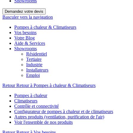
Showrooms
Demandez votre devis
Basculer vers la navigation
Pompes à chaleur & Climatiseurs
Vos besoins
Votre Blog
Aide & Services
Showrooms
Résidentiel
Tertiaire
Industrie
Installateurs
Emploi
Retour
Retour à Pompes à chaleur & Climatiseurs
Pompes à chaleur
Climatiseurs
Contrôle et connectivité
Configurateur de pompes à chaleur et de climatiseurs
Autres produits (ventilation, purification de l'air)
Voir l'ensemble de nos produits
Retour
Retour à Vos besoins