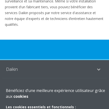
surveillance et sa maintenance. Même si votre installation
provient d'un fabricant tiers, vous pouvez bénéficier des
services Daikin proposés par notre service d'assistance et
notre équipe d'experts et de techniciens d’entretien hautement
qualifiés.
Daikin
Solutions
Bénéficiez d’une meilleure expérience utilisateur grâce
aux
cookies
Contact
Les cookies essentiels et fonctionnels :