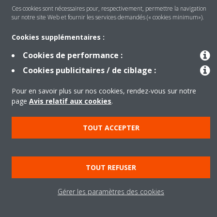
Ces cookies sont nécessaires pour, respectivement, permettre la navigation
sur notre site Web et fournir les services demandés (« cookies minimum»).
Produits
Cookies supplémentaires :
Cookies de performance :
Copyright © Daikin
Cookies publicitaires / de ciblage :
Mentions légales
Avis relatif aux cookies
Pour en savoir plus sur nos cookies, rendez-vous sur notre
Politique de Protection des Données
Éthique de l'entreprise
page
Avis relatif aux cookies
.
Data Act
TOUT ACCEPTER
TOUT REFUSER
Gérer les paramètres des cookies