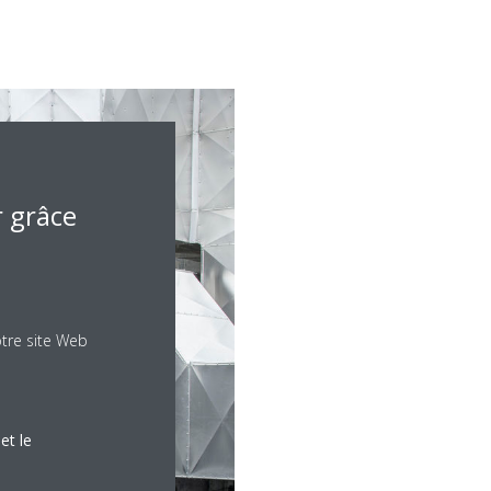
r grâce
otre site Web
et le