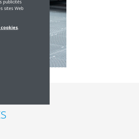
s publicités
es sites Web
x cookies
.
ts