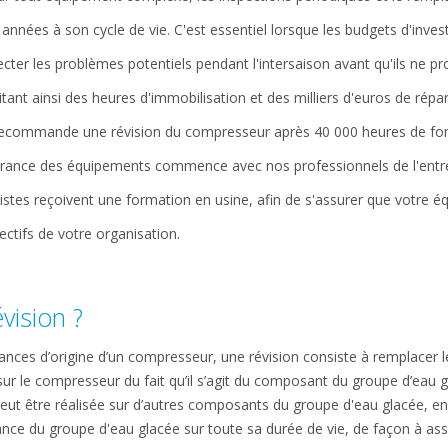
années à son cycle de vie. C'est essentiel lorsque les budgets d'inve
cter les problèmes potentiels pendant l'intersaison avant qu'ils ne p
ant ainsi des heures d'immobilisation et des milliers d'euros de répa
 recommande une révision du compresseur après 40 000 heures de fo
urance des équipements commence avec nos professionnels de l'entr
listes reçoivent une formation en usine, afin de s'assurer que votre 
ectifs de votre organisation.
vision ?
nces d’origine d’un compresseur, une révision consiste à remplacer le
sur le compresseur du fait qu’il s’agit du composant du groupe d’eau 
peut être réalisée sur d’autres composants du groupe d'eau glacée, en
enance du groupe d'eau glacée sur toute sa durée de vie, de façon à a