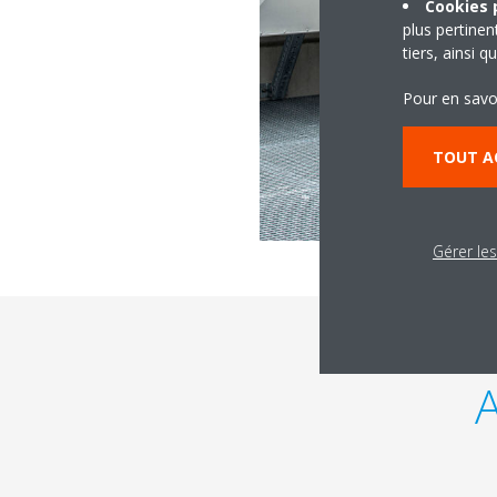
Cookies p
plus pertine
tiers, ainsi 
Pour en savo
TOUT A
Gérer le
A