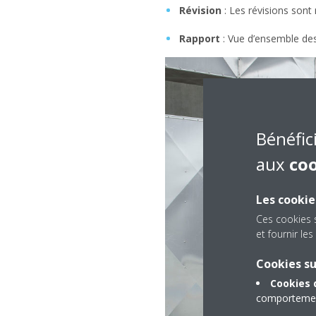
Révision
: Les révisions sont r
Rapport
: Vue d’ensemble des
Bénéfic
aux
co
Les cookie
Ces cookies 
et fournir l
Cookies s
Cookies 
comportement 