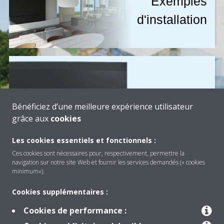
exemples
d'installation
Produits
Bénéficiez d’une meilleure expérience utilisateur
grâce aux
cookies
Les cookies essentiels et fonctionnels :
Ces cookies sont nécessaires pour, respectivement, permettre la
navigation sur notre site Web et fournir les services demandés (« cookies
minimum»).
Cookies supplémentaires :
Cookies de performance :