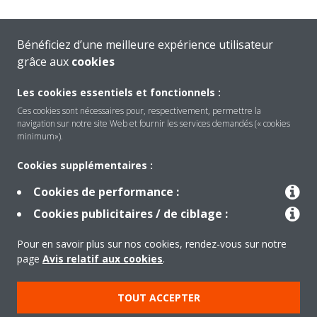
Bénéficiez d’une meilleure expérience utilisateur
grâce aux
cookies
Les cookies essentiels et fonctionnels :
Ces cookies sont nécessaires pour, respectivement, permettre la
navigation sur notre site Web et fournir les services demandés (« cookies
minimum»).
Cookies supplémentaires :
Cookies de performance :
Welcome to the Virtual
Cookies publicitaires / de ciblage :
Experience Centre!
Pour en savoir plus sur nos cookies, rendez-vous sur notre
page
Avis relatif aux cookies
.
Select your language:
TOUT ACCEPTER
ENGLISH (US)