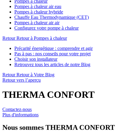
Pompes à chaleur
Pompes à chaleur air eau
Pompes à chaleur hybride
Chauffe Eau Thermodynamique (CET)
Pompes à chaleur air air
Configurez votre pompe à chaleur
Retour
Retour à Pompes à chaleur
Précarité énergétique : comprendre et agir
Pas à pas : nos conseils pour votre projet
Choisir son installateur
Retrouvez tous les articles de notre Blog
Retour
Retour à Votre Blog
Retour vers l’aperçu
THERMA CONFORT
Contactez-nous
Plus d'informations
Nous sommes
THERMA CONFORT