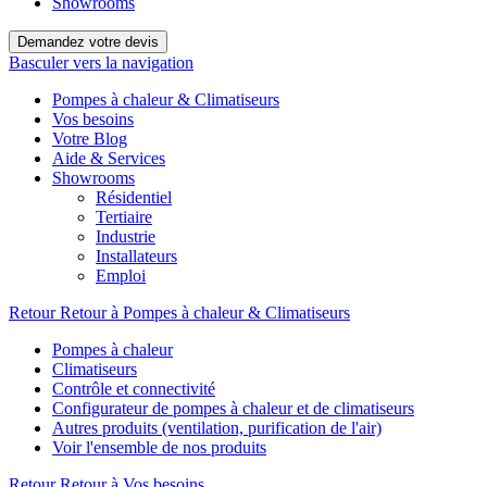
Showrooms
Demandez votre devis
Basculer vers la navigation
Pompes à chaleur & Climatiseurs
Vos besoins
Votre Blog
Aide & Services
Showrooms
Résidentiel
Tertiaire
Industrie
Installateurs
Emploi
Retour
Retour à Pompes à chaleur & Climatiseurs
Pompes à chaleur
Climatiseurs
Contrôle et connectivité
Configurateur de pompes à chaleur et de climatiseurs
Autres produits (ventilation, purification de l'air)
Voir l'ensemble de nos produits
Retour
Retour à Vos besoins