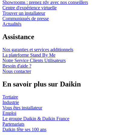
Showrooms : prenez rdv avec nos conseillers
Centre d'expérience virtuelle
Trouver un installateur
Communiqués de presse
Actualités
Assistance
Nos garanties et services additionnels
La plateforme Stand By Me
Notre Service Clients Utilisateurs
Besoin d'aide ?
Nous contacter
En savoir plus sur Daikin
Tertiaire
Industrie
Vous êtes installateur
Emploi
Le groupe Daikin & Daikin France
Partenariats
Daikin fête ses 100 ans