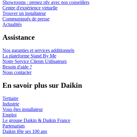
Showrooms : prenez rdv avec nos conseillers
Centre d'expérience virtuelle
Trouver un installateur
Communiqués de presse
Actualités
Assistance
Nos garanties et services additionnels
La plateforme Stand By Me
Notre Service Clients Utilisateurs
Besoin d'aide ?
Nous contacter
En savoir plus sur Daikin
Tertiaire
Industrie
Vous êtes installateur
Emploi
Le groupe Daikin & Daikin France
Partenariats
Daikin fête ses 100 ans