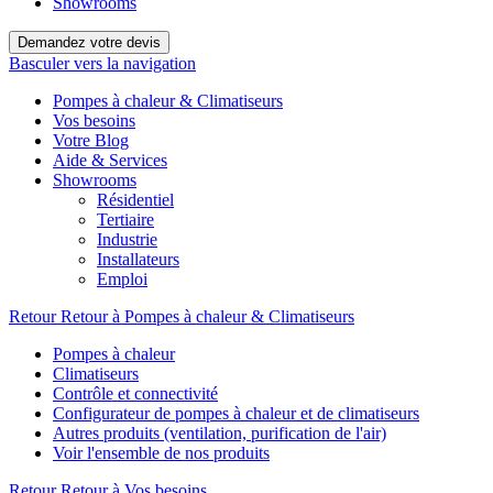
Showrooms
Demandez votre devis
Basculer vers la navigation
Pompes à chaleur & Climatiseurs
Vos besoins
Votre Blog
Aide & Services
Showrooms
Résidentiel
Tertiaire
Industrie
Installateurs
Emploi
Retour
Retour à Pompes à chaleur & Climatiseurs
Pompes à chaleur
Climatiseurs
Contrôle et connectivité
Configurateur de pompes à chaleur et de climatiseurs
Autres produits (ventilation, purification de l'air)
Voir l'ensemble de nos produits
Retour
Retour à Vos besoins