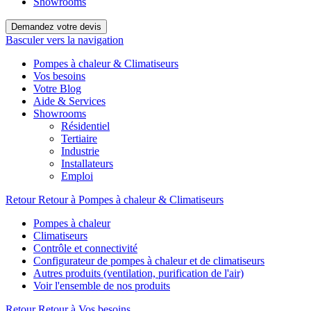
Showrooms
Demandez votre devis
Basculer vers la navigation
Pompes à chaleur & Climatiseurs
Vos besoins
Votre Blog
Aide & Services
Showrooms
Résidentiel
Tertiaire
Industrie
Installateurs
Emploi
Retour
Retour à Pompes à chaleur & Climatiseurs
Pompes à chaleur
Climatiseurs
Contrôle et connectivité
Configurateur de pompes à chaleur et de climatiseurs
Autres produits (ventilation, purification de l'air)
Voir l'ensemble de nos produits
Retour
Retour à Vos besoins