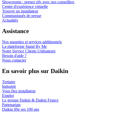
Showrooms : prenez rdv avec nos conseillers
Centre d'expérience virtuelle
Trouver un installateur
Communiqués de presse
Actualités
Assistance
Nos garanties et services additionnels
La plateforme Stand By Me
Notre Service Clients Utilisateurs
Besoin d'aide ?
Nous contacter
En savoir plus sur Daikin
Tertiaire
Industrie
Vous êtes installateur
Emploi
Le groupe Daikin & Daikin France
Partenariats
Daikin fête ses 100 ans