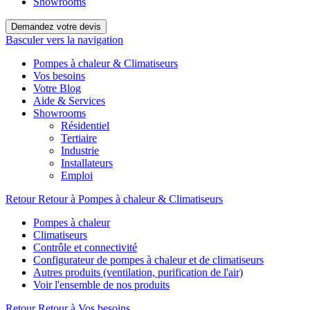
Showrooms
Demandez votre devis
Basculer vers la navigation
Pompes à chaleur & Climatiseurs
Vos besoins
Votre Blog
Aide & Services
Showrooms
Résidentiel
Tertiaire
Industrie
Installateurs
Emploi
Retour
Retour à Pompes à chaleur & Climatiseurs
Pompes à chaleur
Climatiseurs
Contrôle et connectivité
Configurateur de pompes à chaleur et de climatiseurs
Autres produits (ventilation, purification de l'air)
Voir l'ensemble de nos produits
Retour
Retour à Vos besoins