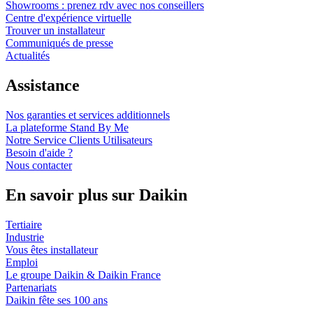
Showrooms : prenez rdv avec nos conseillers
Centre d'expérience virtuelle
Trouver un installateur
Communiqués de presse
Actualités
Assistance
Nos garanties et services additionnels
La plateforme Stand By Me
Notre Service Clients Utilisateurs
Besoin d'aide ?
Nous contacter
En savoir plus sur Daikin
Tertiaire
Industrie
Vous êtes installateur
Emploi
Le groupe Daikin & Daikin France
Partenariats
Daikin fête ses 100 ans