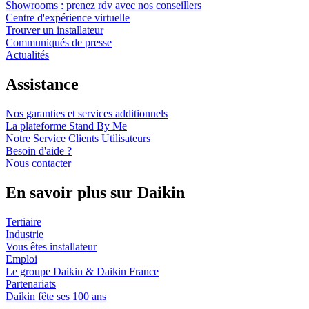
Showrooms : prenez rdv avec nos conseillers
Centre d'expérience virtuelle
Trouver un installateur
Communiqués de presse
Actualités
Assistance
Nos garanties et services additionnels
La plateforme Stand By Me
Notre Service Clients Utilisateurs
Besoin d'aide ?
Nous contacter
En savoir plus sur Daikin
Tertiaire
Industrie
Vous êtes installateur
Emploi
Le groupe Daikin & Daikin France
Partenariats
Daikin fête ses 100 ans