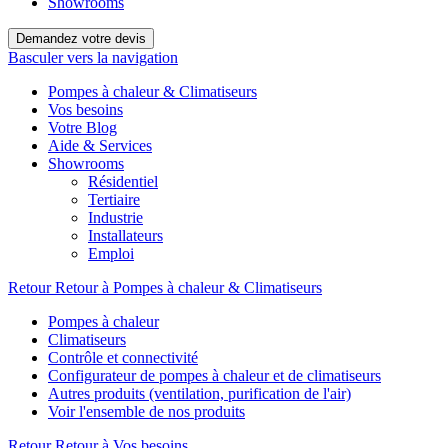
Showrooms
Demandez votre devis
Basculer vers la navigation
Pompes à chaleur & Climatiseurs
Vos besoins
Votre Blog
Aide & Services
Showrooms
Résidentiel
Tertiaire
Industrie
Installateurs
Emploi
Retour
Retour à Pompes à chaleur & Climatiseurs
Pompes à chaleur
Climatiseurs
Contrôle et connectivité
Configurateur de pompes à chaleur et de climatiseurs
Autres produits (ventilation, purification de l'air)
Voir l'ensemble de nos produits
Retour
Retour à Vos besoins