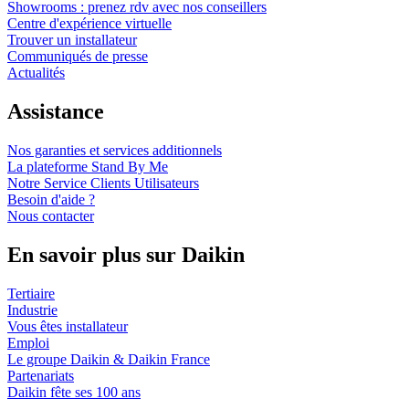
Showrooms : prenez rdv avec nos conseillers
Centre d'expérience virtuelle
Trouver un installateur
Communiqués de presse
Actualités
Assistance
Nos garanties et services additionnels
La plateforme Stand By Me
Notre Service Clients Utilisateurs
Besoin d'aide ?
Nous contacter
En savoir plus sur Daikin
Tertiaire
Industrie
Vous êtes installateur
Emploi
Le groupe Daikin & Daikin France
Partenariats
Daikin fête ses 100 ans