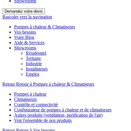
Showrooms
Demandez votre devis
Basculer vers la navigation
Pompes à chaleur & Climatiseurs
Vos besoins
Votre Blog
Aide & Services
Showrooms
Résidentiel
Tertiaire
Industrie
Installateurs
Emploi
Retour
Retour à Pompes à chaleur & Climatiseurs
Pompes à chaleur
Climatiseurs
Contrôle et connectivité
Configurateur de pompes à chaleur et de climatiseurs
Autres produits (ventilation, purification de l'air)
Voir l'ensemble de nos produits
Retour
Retour à Vos besoins