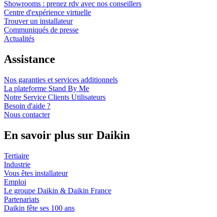
Showrooms : prenez rdv avec nos conseillers
Centre d'expérience virtuelle
Trouver un installateur
Communiqués de presse
Actualités
Assistance
Nos garanties et services additionnels
La plateforme Stand By Me
Notre Service Clients Utilisateurs
Besoin d'aide ?
Nous contacter
En savoir plus sur Daikin
Tertiaire
Industrie
Vous êtes installateur
Emploi
Le groupe Daikin & Daikin France
Partenariats
Daikin fête ses 100 ans