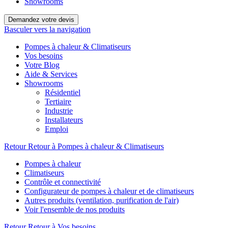
Showrooms
Demandez votre devis
Basculer vers la navigation
Pompes à chaleur & Climatiseurs
Vos besoins
Votre Blog
Aide & Services
Showrooms
Résidentiel
Tertiaire
Industrie
Installateurs
Emploi
Retour
Retour à Pompes à chaleur & Climatiseurs
Pompes à chaleur
Climatiseurs
Contrôle et connectivité
Configurateur de pompes à chaleur et de climatiseurs
Autres produits (ventilation, purification de l'air)
Voir l'ensemble de nos produits
Retour
Retour à Vos besoins