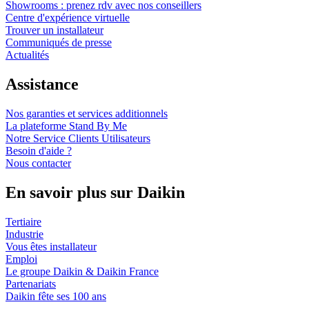
Showrooms : prenez rdv avec nos conseillers
Centre d'expérience virtuelle
Trouver un installateur
Communiqués de presse
Actualités
Assistance
Nos garanties et services additionnels
La plateforme Stand By Me
Notre Service Clients Utilisateurs
Besoin d'aide ?
Nous contacter
En savoir plus sur Daikin
Tertiaire
Industrie
Vous êtes installateur
Emploi
Le groupe Daikin & Daikin France
Partenariats
Daikin fête ses 100 ans