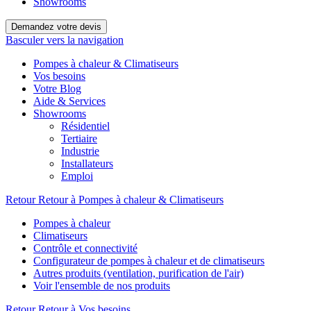
Showrooms
Demandez votre devis
Basculer vers la navigation
Pompes à chaleur & Climatiseurs
Vos besoins
Votre Blog
Aide & Services
Showrooms
Résidentiel
Tertiaire
Industrie
Installateurs
Emploi
Retour
Retour à Pompes à chaleur & Climatiseurs
Pompes à chaleur
Climatiseurs
Contrôle et connectivité
Configurateur de pompes à chaleur et de climatiseurs
Autres produits (ventilation, purification de l'air)
Voir l'ensemble de nos produits
Retour
Retour à Vos besoins