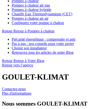
Pompes à chaleur
Pompes à chaleur air eau
Pompes à chaleur hybride
Chauffe Eau Thermodynamique (CET)
Pompes à chaleur air air
Configurez votre pompe à chaleur
Retour
Retour à Pompes à chaleur
Précarité énergétique : comprendre et agir
Pas à pas : nos conseils pour votre projet
Choisir son installateur
Retrouvez tous les articles de notre Blog
Retour
Retour à Votre Blog
Retour vers l’aperçu
GOULET-KLIMAT
Contactez-nous
Plus d'informations
Nous sommes
GOULET-KLIMAT