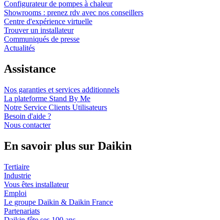
Configurateur de pompes à chaleur
Showrooms : prenez rdv avec nos conseillers
Centre d'expérience virtuelle
Trouver un installateur
Communiqués de presse
Actualités
Assistance
Nos garanties et services additionnels
La plateforme Stand By Me
Notre Service Clients Utilisateurs
Besoin d'aide ?
Nous contacter
En savoir plus sur Daikin
Tertiaire
Industrie
Vous êtes installateur
Emploi
Le groupe Daikin & Daikin France
Partenariats
Daikin fête ses 100 ans