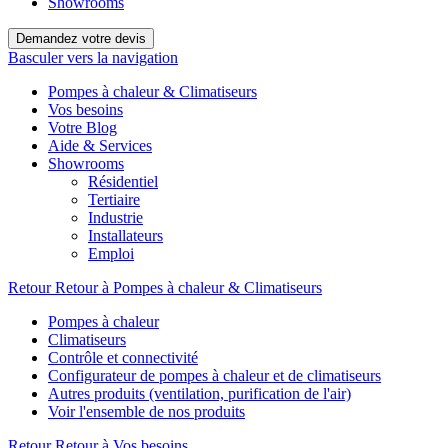
Showrooms
Demandez votre devis
Basculer vers la navigation
Pompes à chaleur & Climatiseurs
Vos besoins
Votre Blog
Aide & Services
Showrooms
Résidentiel
Tertiaire
Industrie
Installateurs
Emploi
Retour
Retour à Pompes à chaleur & Climatiseurs
Pompes à chaleur
Climatiseurs
Contrôle et connectivité
Configurateur de pompes à chaleur et de climatiseurs
Autres produits (ventilation, purification de l'air)
Voir l'ensemble de nos produits
Retour
Retour à Vos besoins