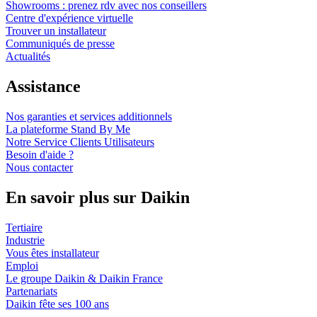
Showrooms : prenez rdv avec nos conseillers
Centre d'expérience virtuelle
Trouver un installateur
Communiqués de presse
Actualités
Assistance
Nos garanties et services additionnels
La plateforme Stand By Me
Notre Service Clients Utilisateurs
Besoin d'aide ?
Nous contacter
En savoir plus sur Daikin
Tertiaire
Industrie
Vous êtes installateur
Emploi
Le groupe Daikin & Daikin France
Partenariats
Daikin fête ses 100 ans