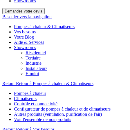
Showrooms
Demandez votre devis
Basculer vers la navigation
Pompes à chaleur & Climatiseurs
Vos besoins
Votre Blog
Aide & Services
Showrooms
Résidentiel
Tertiaire
Industrie
Installateurs
Emploi
Retour
Retour à Pompes à chaleur & Climatiseurs
Pompes à chaleur
Climatiseurs
Contrôle et connectivité
Configurateur de pompes à chaleur et de climatiseurs
Autres produits (ventilation, purification de l'air)
Voir l'ensemble de nos produits
Retour
Retour à Vos besoins