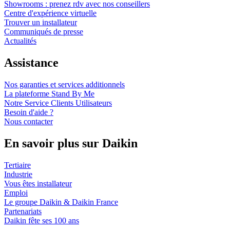
Showrooms : prenez rdv avec nos conseillers
Centre d'expérience virtuelle
Trouver un installateur
Communiqués de presse
Actualités
Assistance
Nos garanties et services additionnels
La plateforme Stand By Me
Notre Service Clients Utilisateurs
Besoin d'aide ?
Nous contacter
En savoir plus sur Daikin
Tertiaire
Industrie
Vous êtes installateur
Emploi
Le groupe Daikin & Daikin France
Partenariats
Daikin fête ses 100 ans