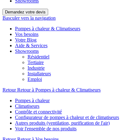
Showrooms
Demandez votre devis
Basculer vers la navigation
Pompes à chaleur & Climatiseurs
Vos besoins
Votre Blog
Aide & Services
Showrooms
Résidentiel
Tertiaire
Industrie
Installateurs
Emploi
Retour
Retour à Pompes à chaleur & Climatiseurs
Pompes à chaleur
Climatiseurs
Contrôle et connectivité
Configurateur de pompes à chaleur et de climatiseurs
Autres produits (ventilation, purification de l'air)
Voir l'ensemble de nos produits
Retour
Retour à Vos besoins