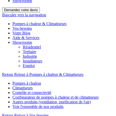
Showrooms
Demandez votre devis
Basculer vers la navigation
Pompes à chaleur & Climatiseurs
Vos besoins
Votre Blog
Aide & Services
Showrooms
Résidentiel
Tertiaire
Industrie
Installateurs
Emploi
Retour
Retour à Pompes à chaleur & Climatiseurs
Pompes à chaleur
Climatiseurs
Contrôle et connectivité
Configurateur de pompes à chaleur et de climatiseurs
Autres produits (ventilation, purification de l'air)
Voir l'ensemble de nos produits
Retour
Retour à Vos besoins