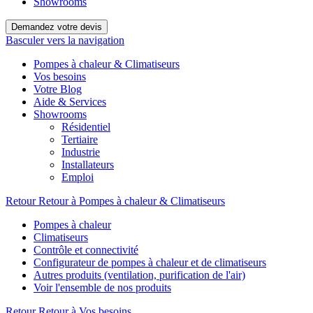
Showrooms
Demandez votre devis
Basculer vers la navigation
Pompes à chaleur & Climatiseurs
Vos besoins
Votre Blog
Aide & Services
Showrooms
Résidentiel
Tertiaire
Industrie
Installateurs
Emploi
Retour
Retour à Pompes à chaleur & Climatiseurs
Pompes à chaleur
Climatiseurs
Contrôle et connectivité
Configurateur de pompes à chaleur et de climatiseurs
Autres produits (ventilation, purification de l'air)
Voir l'ensemble de nos produits
Retour
Retour à Vos besoins