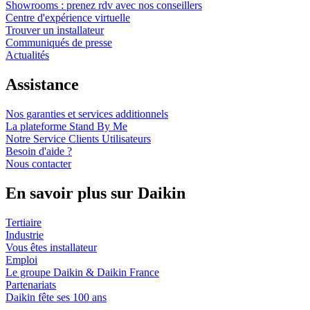
Showrooms : prenez rdv avec nos conseillers
Centre d'expérience virtuelle
Trouver un installateur
Communiqués de presse
Actualités
Assistance
Nos garanties et services additionnels
La plateforme Stand By Me
Notre Service Clients Utilisateurs
Besoin d'aide ?
Nous contacter
En savoir plus sur Daikin
Tertiaire
Industrie
Vous êtes installateur
Emploi
Le groupe Daikin & Daikin France
Partenariats
Daikin fête ses 100 ans