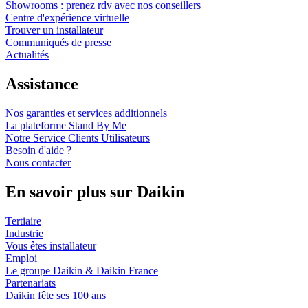
Showrooms : prenez rdv avec nos conseillers
Centre d'expérience virtuelle
Trouver un installateur
Communiqués de presse
Actualités
Assistance
Nos garanties et services additionnels
La plateforme Stand By Me
Notre Service Clients Utilisateurs
Besoin d'aide ?
Nous contacter
En savoir plus sur Daikin
Tertiaire
Industrie
Vous êtes installateur
Emploi
Le groupe Daikin & Daikin France
Partenariats
Daikin fête ses 100 ans