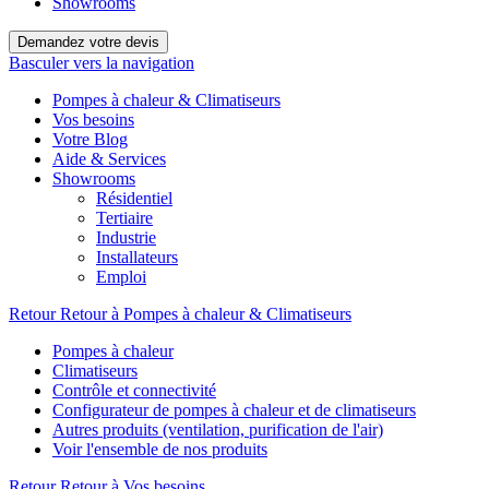
Showrooms
Demandez votre devis
Basculer vers la navigation
Pompes à chaleur & Climatiseurs
Vos besoins
Votre Blog
Aide & Services
Showrooms
Résidentiel
Tertiaire
Industrie
Installateurs
Emploi
Retour
Retour à Pompes à chaleur & Climatiseurs
Pompes à chaleur
Climatiseurs
Contrôle et connectivité
Configurateur de pompes à chaleur et de climatiseurs
Autres produits (ventilation, purification de l'air)
Voir l'ensemble de nos produits
Retour
Retour à Vos besoins