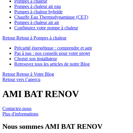
Pompes à chaleur
Pompes à chaleur air eau
Pompes à chaleur hybride
Chauffe Eau Thermodynamique (CET)
Pompes à chaleur air air
Configurez votre pompe à chaleur
Retour
Retour à Pompes à chaleur
Précarité énergétique : comprendre et agir
Pas à pas : nos conseils pour votre projet
Choisir son installateur
Retrouvez tous les articles de notre Blog
Retour
Retour à Votre Blog
Retour vers l’aperçu
AMI BAT RENOV
Contactez-nous
Plus d'informations
Nous sommes
AMI BAT RENOV