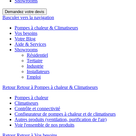
Showrooms
Demandez votre devis
Basculer vers la navigation
Pompes à chaleur & Climatiseurs
Vos besoins
Votre Blog
Aide & Services
Showrooms
Résidentiel
Tertiaire
Industrie
Installateurs
Emploi
Retour
Retour à Pompes à chaleur & Climatiseurs
Pompes à chaleur
Climatiseurs
Contrôle et connectivité
Configurateur de pompes à chaleur et de climatiseurs
Autres produits (ventilation, purification de l'air)
Voir l'ensemble de nos produits
Retour
Retour à Vos besoins