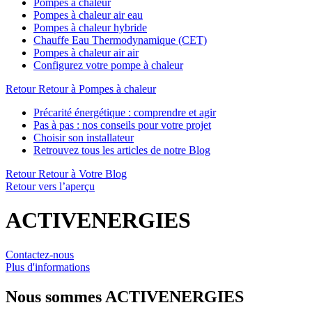
Pompes à chaleur
Pompes à chaleur air eau
Pompes à chaleur hybride
Chauffe Eau Thermodynamique (CET)
Pompes à chaleur air air
Configurez votre pompe à chaleur
Retour
Retour à Pompes à chaleur
Précarité énergétique : comprendre et agir
Pas à pas : nos conseils pour votre projet
Choisir son installateur
Retrouvez tous les articles de notre Blog
Retour
Retour à Votre Blog
Retour vers l’aperçu
ACTIVENERGIES
Contactez-nous
Plus d'informations
Nous sommes
ACTIVENERGIES