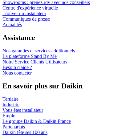
Showrooms : prenez rdv avec nos conseillers
Centre d'expérience virtuelle
Trouver un installateur
Communiqués de presse
Actualités
Assistance
Nos garanties et services additionnels
La plateforme Stand By Me
Notre Service Clients Utilisateurs
Besoin d'aide ?
Nous contacter
En savoir plus sur Daikin
Tertiaire
Industrie
Vous êtes installateur
Emploi
Le groupe Daikin & Daikin France
Partenariats
Daikin fête ses 100 ans