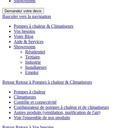
Showrooms
Demandez votre devis
Basculer vers la navigation
Pompes à chaleur & Climatiseurs
Vos besoins
Votre Blog
Aide & Services
Showrooms
Résidentiel
Tertiaire
Industrie
Installateurs
Emploi
Retour
Retour à Pompes à chaleur & Climatiseurs
Pompes à chaleur
Climatiseurs
Contrôle et connectivité
Configurateur de pompes à chaleur et de climatiseurs
Autres produits (ventilation, purification de l'air)
Voir l'ensemble de nos produits
Retour
Retour à Vos besoins