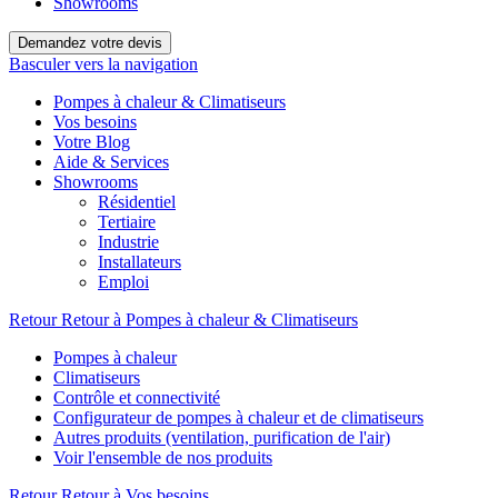
Showrooms
Demandez votre devis
Basculer vers la navigation
Pompes à chaleur & Climatiseurs
Vos besoins
Votre Blog
Aide & Services
Showrooms
Résidentiel
Tertiaire
Industrie
Installateurs
Emploi
Retour
Retour à Pompes à chaleur & Climatiseurs
Pompes à chaleur
Climatiseurs
Contrôle et connectivité
Configurateur de pompes à chaleur et de climatiseurs
Autres produits (ventilation, purification de l'air)
Voir l'ensemble de nos produits
Retour
Retour à Vos besoins