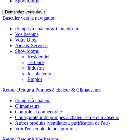
Showrooms
Demandez votre devis
Basculer vers la navigation
Pompes à chaleur & Climatiseurs
Vos besoins
Votre Blog
Aide & Services
Showrooms
Résidentiel
Tertiaire
Industrie
Installateurs
Emploi
Retour
Retour à Pompes à chaleur & Climatiseurs
Pompes à chaleur
Climatiseurs
Contrôle et connectivité
Configurateur de pompes à chaleur et de climatiseurs
Autres produits (ventilation, purification de l'air)
Voir l'ensemble de nos produits
Retour
Retour à Vos besoins