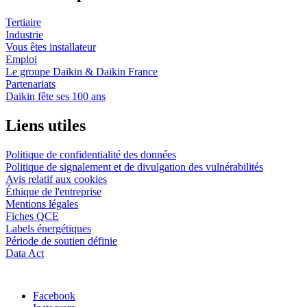
Tertiaire
Industrie
Vous êtes installateur
Emploi
Le groupe Daikin & Daikin France
Partenariats
Daikin fête ses 100 ans
Liens utiles
Politique de confidentialité des données
Politique de signalement et de divulgation des vulnérabilités
Avis relatif aux cookies
Éthique de l'entreprise
Mentions légales
Fiches QCE
Labels énergétiques
Période de soutien définie
Data Act
Facebook