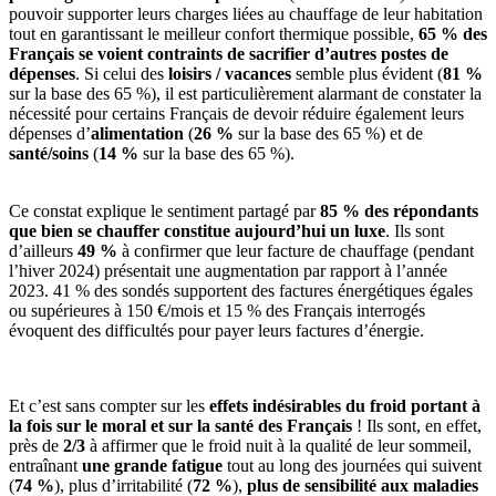
pouvoir supporter leurs charges liées au chauffage de leur habitation
tout en garantissant le meilleur confort thermique possible,
65 % des
Français se voient contraints de sacrifier d’autres postes de
dépenses
. Si celui des
loisirs / vacances
semble plus évident (
81 %
sur la base des 65 %), il est particulièrement alarmant de constater la
nécessité pour certains Français de devoir réduire également leurs
dépenses d’
alimentation
(
26 %
sur la base des 65 %) et de
santé/soins
(
14 %
sur la base des 65 %).
Ce constat explique le sentiment partagé par
85 % des répondants
que bien se chauffer constitue aujourd’hui un luxe
. Ils sont
d’ailleurs
49 %
à confirmer que leur facture de chauffage (pendant
l’hiver 2024) présentait une augmentation par rapport à l’année
2023. 41 % des sondés supportent des factures énergétiques égales
ou supérieures à 150 €/mois et 15 % des Français interrogés
évoquent des difficultés pour payer leurs factures d’énergie.
Et c’est sans compter sur les
effets indésirables du froid portant à
la fois sur le moral et sur la santé des Français
! Ils sont, en effet,
près de
2/3
à affirmer que le froid nuit à la qualité de leur sommeil,
entraînant
une grande fatigue
tout au long des journées qui suivent
(
74 %
), plus d’irritabilité (
72 %
),
plus de sensibilité aux maladies