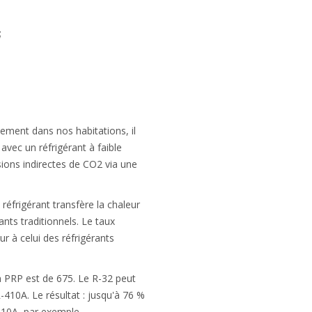
;
ement dans nos habitations, il
vec un réfrigérant à faible
sions indirectes de CO2 via une
réfrigérant transfère la chaleur
nts traditionnels. Le taux
r à celui des réfrigérants
n PRP est de 675. Le R-32 peut
-410A. Le résultat : jusqu'à 76 %
410A, par exemple.