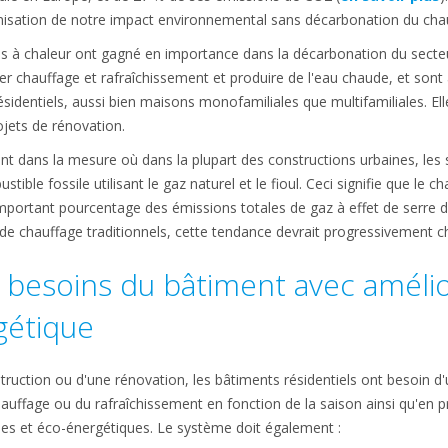
misation de notre impact environnemental sans décarbonation du chau
 à chaleur ont gagné en importance dans la décarbonation du secteu
r chauffage et rafraîchissement et produire de l'eau chaude, et son
dentiels, aussi bien maisons monofamiliales que multifamiliales. Elle
ojets de rénovation.
ant dans la mesure où dans la plupart des constructions urbaines, le
ble fossile utilisant le gaz naturel et le fioul. Ceci signifie que le c
ortant pourcentage des émissions totales de gaz à effet de serre de no
e chauffage traditionnels, cette tendance devrait progressivement c
s besoins du bâtiment avec améli
rgétique
struction ou d'une rénovation, les bâtiments résidentiels ont besoin d
uffage ou du rafraîchissement en fonction de la saison ainsi qu'en p
ques et éco-énergétiques. Le système doit également :