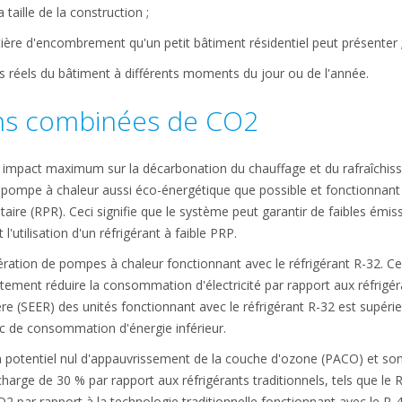
 taille de la construction ;
atière d'encombrement qu'un petit bâtiment résidentiel peut présenter 
ns réels du bâtiment à différents moments du jour ou de l'année.
ons combinées de CO2
impact maximum sur la décarbonation du chauffage et du rafraîchiss
 pompe à chaleur aussi éco-énergétique que possible et fonctionnant a
aire (RPR). Ceci signifie que le système peut garantir de faibles émis
'utilisation d'un réfrigérant à faible PRP.
ration de pompes à chaleur fonctionnant avec le réfrigérant R-32. Ce 
rtement réduire la consommation d'électricité par rapport aux réfrigéra
ère (SEER) des unités fonctionnant avec le réfrigérant R-32 est supérieu
ic de consommation d'énergie inférieur.
 potentiel nul d'appauvrissement de la couche d'ozone (PACO) et so
arge de 30 % par rapport aux réfrigérants traditionnels, tels que le R
2 par rapport à la technologie traditionnelle fonctionnant avec le R-