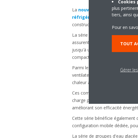
Cookies p
plus pertine
La
nouvelle série de pompes à
tiers, ainsi 
réfrigérant R-32
peut s'avérer u
constructions résidentielles, tel
Pour en savo
La série de groupes d'eau glacée 
assurent le chauffage ou le rafra
TOUT A
jusqu'à une température de 60 
compact. La version pompe à cha
Parmi les remarquables fonctions
Gérer le
ventilateurs à Inverter CC haute
chaleur avec des variantes haute
Ces composants font du
groupe
charge pour assurer que le syst
améliorant son efficacité énergét
Cette série bénéficie également d
configuration mobile dédiée, pour
La série de groupes d'eau glacée