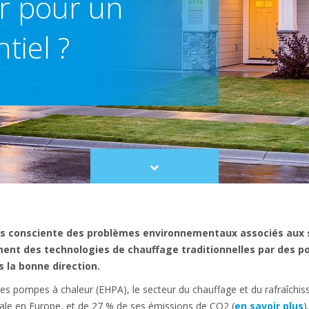
r pour un
tiel ?
Scroll
to
content
lus consciente des problèmes environnementaux associés aux 
ment des technologies de chauffage traditionnelles par des p
la bonne direction.
es pompes à chaleur (EHPA), le secteur du chauffage et du rafraîchi
ale en Europe, et de 27 % de ses émissions de CO2 (
en savoir plus
)