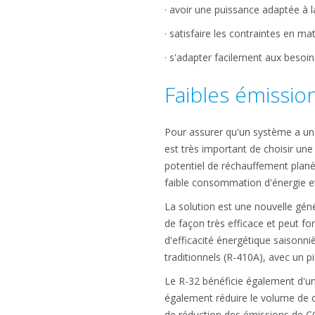
· avoir une puissance adaptée à la
· satisfaire les contraintes en m
· s'adapter facilement aux besoi
Faibles émissi
Pour assurer qu'un système a un 
est très important de choisir une
potentiel de réchauffement planét
faible consommation d'énergie et l
La solution est une nouvelle géné
de façon très efficace et peut fo
d'efficacité énergétique saisonni
traditionnels (R-410A), avec un p
Le R-32 bénéficie également d'un
également réduire le volume de ch
de réduction des émissions de CO