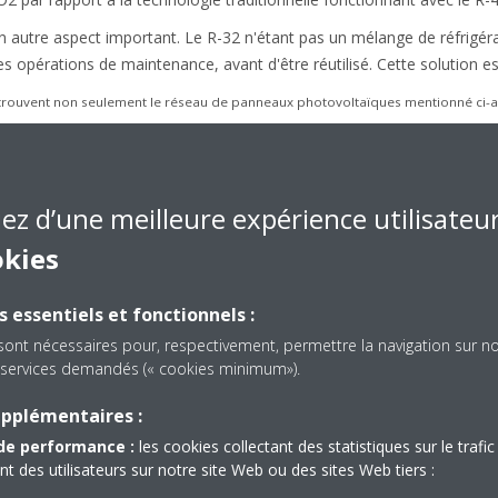
 autre aspect important. Le R-32 n'étant pas un mélange de réfrigéran
 opérations de maintenance, avant d'être réutilisé. Cette solution es
 se trouvent non seulement le réseau de panneaux photovoltaïques mentionné ci-
ikin spécialement conçus pour les bâtiments verts. Chacun d’eux présente une p
est suffisant pour la climatisation efficace des site
iez d’une meilleure expérience utilisateu
 compact
okies
teur à prendre en compte. Les petits bâtiments résidentiels peuven
s essentiels et fonctionnels :
ments de CVCA, notamment si le projet est un projet de construction.
i puisse offrir toute la puissance et l'efficacité énergétique nécessa
sont nécessaires pour, respectivement, permettre la navigation sur n
e possible.
es services demandés (« cookies minimum»).
upplémentaires :
 d’eau glacée R-32 faible puis
de performance :
les cookies collectant des statistiques sur le trafic 
des utilisateurs sur notre site Web ou des sites Web tiers :