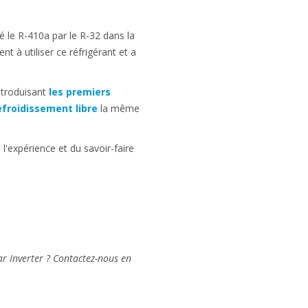
cé le R-410a par le R-32 dans la
t à utiliser ce réfrigérant et a
introduisant
les premiers
efroidissement libre
la même
'expérience et du savoir-faire
r Inverter ? Contactez-nous en