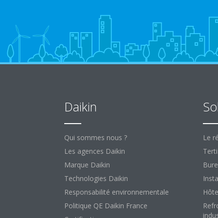
Daikin
So
Qui sommes nous ?
Le ré
Les agences Daikin
Terti
Marque Daikin
Bure
Technologies Daikin
Insta
Responsabilité environnementale
Hôte
Politique QE Daikin France
Refr
indus