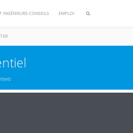
T INGÉNIEURS-CONSEILS
EMPLOI
Afficher/masquer
recherche
TER
ntiel
ntiels