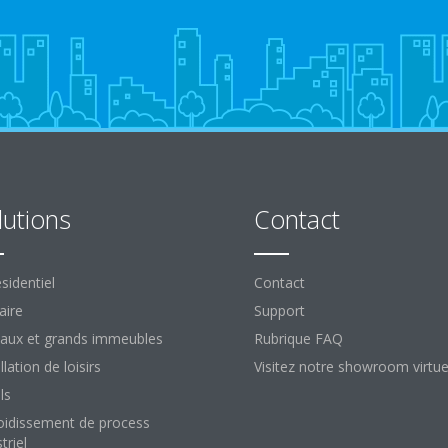
lutions
Contact
sidentiel
Contact
aire
Support
aux et grands immeubles
Rubrique FAQ
llation de loisirs
Visitez notre showroom virtue
ls
oidissement de process
triel