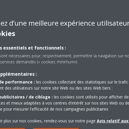
es à l'état du produit, vous
Analyse des pannes à distan
ent avec les pièces de
corriger vos erreurs.
re le problème dès la première
iez d’une meilleure expérience utilisateu
Paramètres d'urgence pour 
okies
des conseils pour utiliser les
s essentiels et fonctionnels :
ace et plus pratique. Cela
sont nécessaires pour, respectivement, permettre la navigation sur n
 vous et les clients. Grâce au
es services demandés (« cookies minimum»).
s pouvez appeler le client pour
upplémentaires :
duit avant qu'il ne vous
de performance :
les cookies collectant des statistiques sur le trafic 
des utilisateurs sur notre site Web ou des sites Web tiers :
ublicitaires / de ciblage :
les cookies sont utilisés pour afficher de
ntes et mieux adaptées à vos centres d'intérêt sur nos sites Web ou d
que pour mesurer l'efficacité de nos campagnes publicitaires
ir plus sur nos cookies, rendez-vous sur notre page
Avis relatif au