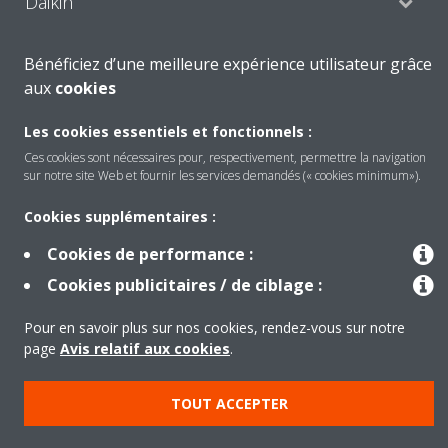
Daikin
Bénéficiez d’une meilleure expérience utilisateur grâce
Solutions
aux
cookies
Les cookies essentiels et fonctionnels :
Contact
Ces cookies sont nécessaires pour, respectivement, permettre la navigation
sur notre site Web et fournir les services demandés (« cookies minimum»).
Cookies supplémentaires :
Produits
Cookies de performance :
Cookies publicitaires / de ciblage :
Copyright © Daikin
Pour en savoir plus sur nos cookies, rendez-vous sur notre
Mentions légales
Avis relatif aux cookies
page
Avis relatif aux cookies
.
Politique de Protection des Données
Éthique de l'entreprise
Data Act
TOUT ACCEPTER