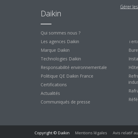
Gérer le
Daikin
So
Qui sommes nous ?
Le ré
Les agences Daikin
Terti
Marque Daikin
Bure
Technologies Daikin
Insta
Responsabilité environnementale
Hôte
Politique QE Daikin France
Refr
indus
Certifications
Rafr
Actualités
Réfé
Communiqués de presse
Copyright © Daikin
Mentions légales
Avis relatif a