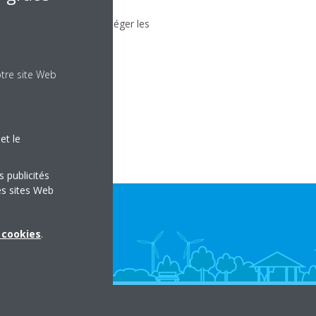
, par exemple, pour protéger les
otre site Web
 les réfrigérateurs ou
tème de réfrigération.
et le
s publicités
es sites Web
x cookies
.