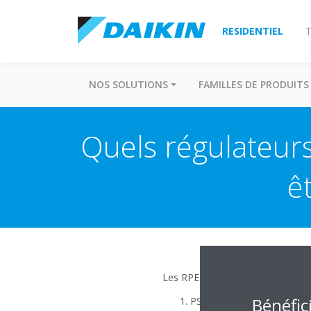
RESIDENTIEL
T
NOS SOLUTIONS
FAMILLES DE PRODUITS
Quels régulateurs
ê
Les RPE utilisés pour la réfrigéra
Bénéfic
PS ≥ 25 bar