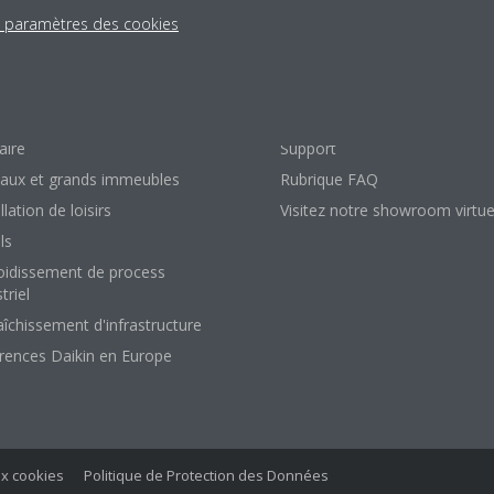
s paramètres des cookies
lutions
Contact
sidentiel
Contact
aire
Support
aux et grands immeubles
Rubrique FAQ
llation de loisirs
Visitez notre showroom virtue
ls
oidissement de process
triel
aîchissement d'infrastructure
rences Daikin en Europe
ux cookies
Politique de Protection des Données