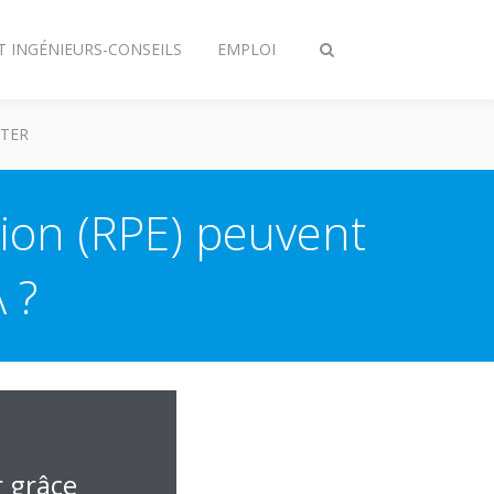
T INGÉNIEURS-CONSEILS
EMPLOI
Afficher/masquer
recherche
TER
tion (RPE) peuvent
 ?
r grâce