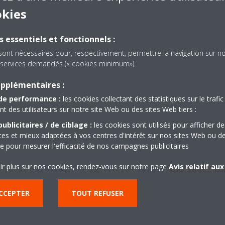
essaire pour la récupération de l'huile
okies
ors d'un raccordement à 100 % des réfrigérateurs/évaporateurs comme
ction hiver
s essentiels et fonctionnels :
ance de 50 %
sont nécessaires pour, respectivement, permettre la navigation sur n
 RPE, la charge totale du système doit toujours être de 2 kW minimum
es services demandés (« cookies minimum»).
on quant au nombre de RPE utilisés
nt utilisées dans un projet, regroupez avec une même unité Zeas tous
upplémentaires :
ature d'évaporation requise. Vous optimisez ainsi l'efficacité du sys
de performance :
les cookies collectant des statistiques sur le trafic 
des utilisateurs sur notre site Web ou des sites Web tiers :
ublicitaires / de ciblage :
les cookies sont utilisés pour afficher de
ntes et mieux adaptées à vos centres d'intérêt sur nos sites Web ou d
que pour mesurer l'efficacité de nos campagnes publicitaires
ir plus sur nos cookies, rendez-vous sur notre page
Avis relatif au
CCEPTER
TOUT REFUSER