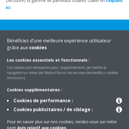
Découvrez la gamme de panneaux solaires Daikin en
cliquant
ici
.
Bénéficiez d’une meilleure expérience utilisateur
grâce aux
cookies
Daikin
Les cookies essentiels et fonctionnels :
Ces cookies sont nécessaires pour, respectivement, permettre la
navigation sur notre site Web et fournir les services demandés (« cookies
Solutions
minimum»).
Cookies supplémentaires :
Contact
Cookies de performance :
Cookies publicitaires / de ciblage :
Produits
Pour en savoir plus sur nos cookies, rendez-vous sur notre
page
Avis relatif aux cookies
.