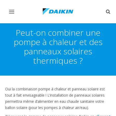
Afficher/masquer
Affi
navigation
rech
Peut-on combiner une
pompe à chaleur et des
panneaux solaires
thermiques ?
Oui la combinaison pompe à chaleur et panneau solaire est
tout à fait envisageable ! L’installation de panneaux solaires
permettra même d’alimenter en eau chaude sanitaire votre
ballon solaire (pour les pompes à chaleur air/eau).