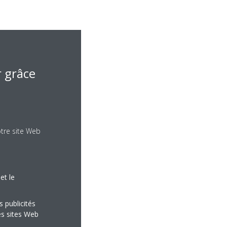
r grâce
otre site Web
et le
 voyants DEL clignotent.
s publicités
es sites Web
 à clignoter rapidement.