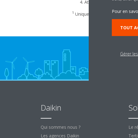
Attendez que le voyant DEL 
Pour en savo
1
Uniquement si l’unité prend en 
TOUT A
Gérer le
Daikin
So
Qui sommes nous ?
Le ré
Les agences Daikin
Terti