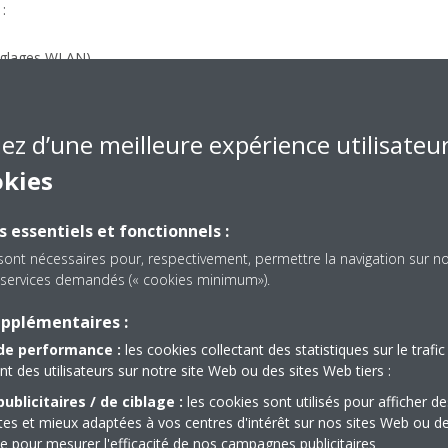
:
réglages WLAN)
-of-home » (Hors domicile)
iez d’une meilleure expérience utilisateu
okies
1
compris la fonction de programmation de la régulation des besoins
)
1
mmation d’énergie
s essentiels et fonctionnels :
sont nécessaires pour, respectivement, permettre la navigation sur n
es services demandés (« cookies minimum»).
ur réinitialiser les réglages usine de l’adaptateur :
upplémentaires :
de performance :
les cookies collectant des statistiques sur le trafic 
des utilisateurs sur notre site Web ou des sites Web tiers :
les boutons « Setup » (Configuration) et « Mode » jusqu’à ce que les
ublicitaires / de ciblage :
les cookies sont utilisés pour afficher de
.
ntes et mieux adaptées à vos centres d'intérêt sur nos sites Web ou d
bouton « Setup » (Configuration) : tous les voyants DEL commencent
que pour mesurer l'efficacité de nos campagnes publicitaires