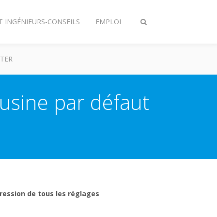
T INGÉNIEURS-CONSEILS
EMPLOI
Afficher/masquer
recherche
TER
usine par défaut
pression de tous les réglages