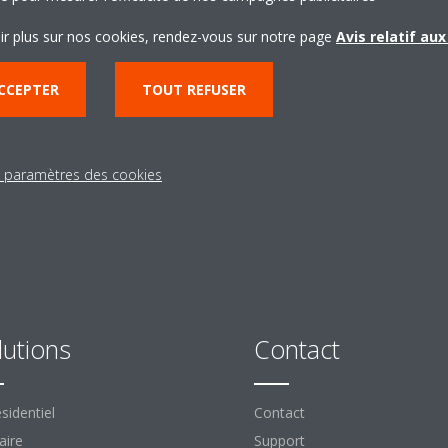
« Power » (Alimentation) soit allumé en continu. La réinitialisation de
ir plus sur nos cookies, rendez-vous sur notre page
Avis relatif au
charge cette fonction
CCEPTER
TOUT REFUSER
s paramètres des cookies
lutions
Contact
sidentiel
Contact
aire
Support