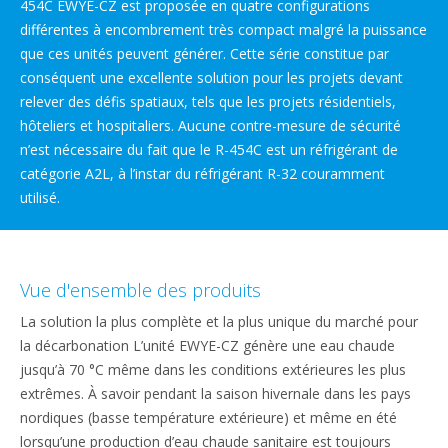
454C EWYE-CZ est proposée en quatre configurations
différentes à encombrement très compact malgré la puissance
que ces unités peuvent générer. Cette série constitue par
conséquent une excellente solution pour les projets devant
relever des défis spatiaux, tels que les projets résidentiels,
hôteliers et hospitaliers. Aucune contre-mesure de sécurité
n’est nécessaire du fait que le R-454C est un réfrigérant de
catégorie A2L, à l’instar du réfrigérant R-32 couramment
utilisé.
Vue d'ensemble des produits
La solution la plus complète et la plus unique du marché pour
la décarbonation L’unité EWYE-CZ génère une eau chaude
jusqu’à 70 °C même dans les conditions extérieures les plus
extrêmes. À savoir pendant la saison hivernale dans les pays
nordiques (basse température extérieure) et même en été
lorsqu’une production d’eau chaude sanitaire est toujours