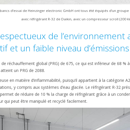
e bancs d’essai de Heinzinger electronic GmbH ont tous été équipés d’un groupe 
avec réfrigérant R-32 de Daikin, avec un compresseur scroll (200 k
respectueux de l’environnement a
tif et un faible niveau d’émission
l de réchauffement global (PRG) de 675, ce qui est inférieur de 68 % à
 atteint un PRG de 2088.
euse en matière d’inflammabilité, puisqu’il appartient à la catégorie A
tions, y compris aux systèmes d’eau glacée. Le réfrigérant R-32 prés
l permet de réduire de 10 % la charge de réfrigérant grâce à un cond
 pur qui peut être manipulé et recyclé facilement.