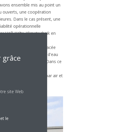
 avons ensemble mis au point un
eau ouverts, une coopération
rieures. Dans le cas présent, une
iabilité opérationnelle
par Höß Kälte-Klimatechnik en
part, de permettre des
t sur un groupe d'eau glacée
’équipement, les groupes d'eau
r grâce
s exigences spécifiques. Dans ce
. Il se caractérise par un
acée à refroidissement par air et
otre site Web
et le