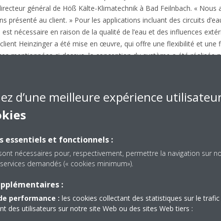
directeur général de Höß Kälte-Klimatechnik à Bad Feilnbach. « Nous
s présenté au client. » Pour les applications incluant des circuits d’
s est nécessaire en raison de la qualité de l’eau et des influences exté
ient Heinzinger a été mise en œuvre, qui offre une flexibilité et une f
ces mentionnées ci-dessus, la conception du système a été réalisée 
’une part, de répondre exactement à la demande du client et, d’autre 
ts du système de commande à tout moment. Cette conception reposai
ment de process fiable et éco-énergétique. Avec plus de 150 options d
iez d’une meilleure expérience utilisateu
nnalisés pour s'adapter à des applications, des environnements et de
okies
glacée à refroidissement par air de la série EWAT-B-XR qui a été choisi
ression sonore réduit. Il s'agit également du premier groupe d’eau gl
s essentiels et fonctionnels :
pectueux de l’environnement.
sont nécessaires pour, respectivement, permettre la navigation sur n
es services demandés (« cookies minimum»).
upplémentaires :
de performance :
les cookies collectant des statistiques sur le trafic 
des utilisateurs sur notre site Web ou des sites Web tiers :