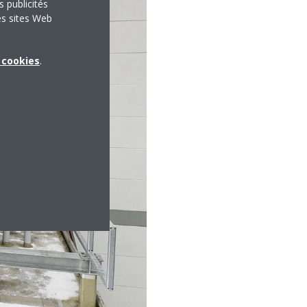
s publicités
es sites Web
x cookies
.