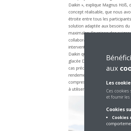
Daikin », explique Magnus Höß, 
concept réalisable, que nous avon
étroite entre tous les participant
solution adaptée aux besoins du cl
maximales. En raison des exigen
collaboration avec Daikin afin, d
interventions ou des ajustemen
Daikin qui assure un refroidisse
Bénéfic
glacée Daikin peuvent être perso
aux
co
cas précis, c’est un groupe d'eau 
rendement élevé et un niveau de p
compresseur à vis
Les cookie
à utiliser le réfrigérant R-32 res
Ces cookies 
et fournir l
Cookies s
Cookies 
comportement 