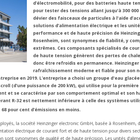
d’électromobilité, pour des batteries haute te
pour tester des tensions allant jusqu'à 300 0
dévier des faisceaux de particules à l'aide d’ac
solutions d’alimentation électrique et les unit
performance et de haute précision de Heinzing
Rosenheim, sont synonymes de fiabilité, y com
extrêmes. Ces composants spécialisés de coura
de haute tension génèrent des pertes de chale
donc être refroidis en permanence. Heinzinger 
rafraîchissement moderne et fiable pour son n
ntreprise en 2019. L’entreprise a choisi un groupe d'eau glacé
oll (d’une puissance de 200 kW), qui utilise pour la première 
ent et se caractérise par son comportement optimal et son 
rant R-32 est nettement inférieure à celle des systèmes utili
 68 pour cent d’émissions en moins.
mployés, la société Heinzinger electronic GmbH, basée à Rosenheim, d
tation électrique de courant fort et de haute tension pour divers sec
ion sont synonymes de qualité et de haute précision. Les unités d’ali