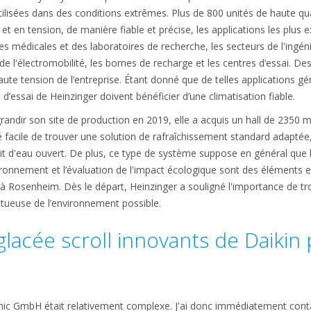
lisées dans des conditions extrêmes. Plus de 800 unités de haute qual
t en tension, de manière fiable et précise, les applications les plus e
es médicales et des laboratoires de recherche, les secteurs de l'ingé
e l'électromobilité, les bornes de recharge et les centres d’essai. De
ute tension de l’entreprise. Étant donné que de telles applications g
d’essai de Heinzinger doivent bénéficier d’une climatisation fiable.
grandir son site de production en 2019, elle a acquis un hall de 2350 m
é facile de trouver une solution de rafraîchissement standard adaptée,
cuit d'eau ouvert. De plus, ce type de système suppose en général que 
nvironnement et l’évaluation de l'impact écologique sont des éléments e
 Rosenheim. Dès le départ, Heinzinger a souligné l'importance de trou
ctueuse de l’environnement possible.
lacée scroll innovants de Daikin
ronic GmbH était relativement complexe. J'ai donc immédiatement con