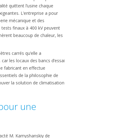
ité quittent l’usine chaque
xigeantes. L’entreprise a pour
nierie mécanique et des
s tests finaux à 400 kV peuvent
énèrent beaucoup de chaleur, les
ètres carrés qu’elle a
 car les locaux des bancs d’essai
le fabricant en effectue
ssentiels de la philosophie de
ver la solution de climatisation
 pour une
tacté M. Kamyshanskiy de