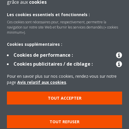
grâce aux
cookies
Daikin
Les cookies essentiels et fonctionnels :
Ces cookies sont nécessaires pour, respectivement, permettre la
navigation sur notre site Web et fournir les services demandés (« cookies
Solutions
minimum»).
Cookies supplémentaires :
Contact
Cookies de performance :
Cookies publicitaires / de ciblage :
Produits
Pour en savoir plus sur nos cookies, rendez-vous sur notre
page
Avis relatif aux cookies
.
Copyright © Daikin
TOUT ACCEPTER
Mentions légales
Avis relatif aux cookies
Politique de Protection des Données
Éthique de l'entreprise
TOUT REFUSER
Data Act