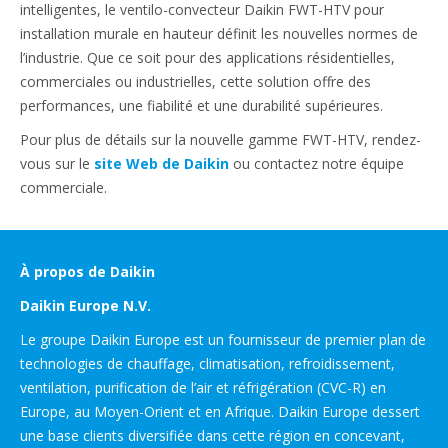
intelligentes, le ventilo-convecteur Daikin FWT-HTV pour
installation murale en hauteur définit les nouvelles normes de
l’industrie. Que ce soit pour des applications résidentielles,
commerciales ou industrielles, cette solution offre des
performances, une fiabilité et une durabilité supérieures.
Pour plus de détails sur la nouvelle gamme FWT-HTV, rendez-
vous sur le
site Web de Daikin
ou contactez notre équipe
commerciale.
À propos de Daikin
Daikin Europe N.V.
Le groupe Daikin Europe est un fournisseur de premier plan de
technologies de chauffage, climatisation, refroidissement,
ventilation, purification de l’air et réfrigération (CVC-R) en
Europe, au Moyen-Orient et en Afrique. Daikin Europe dessert
une base clients diversifiée dans cette région en concevant,