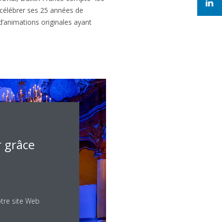
 célébrer ses 25 années de
d’animations originales ayant
r grâce
otre site Web