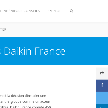
T INGÉNIEURS-CONSEILS
EMPLOI
Afficher/masquer
recherche
TER
 Daikin France
it la décision d’installer une
posant le groupe comme un acteur
urd’hui, Daikin France compte 450