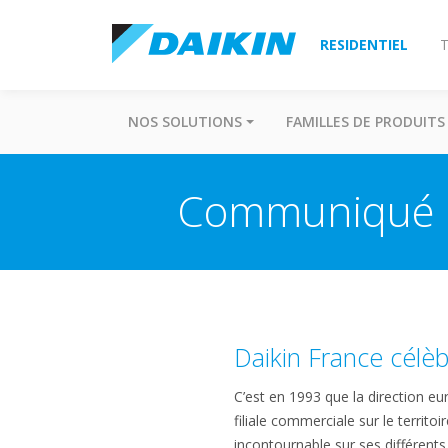
RESIDENTIEL
T
NOS SOLUTIONS
FAMILLES DE PRODUITS
Communiqué de
Daikin France célè
C’est en 1993 que la direction eu
filiale commerciale sur le territ
incontournable sur ses différents