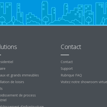
lutions
Contact
sidentiel
Contact
aire
Support
aux et grands immeubles
Rubrique FAQ
llation de loisirs
Visitez notre showroom virtue
ls
oidissement de process
triel
aîchissement d'infrastructure