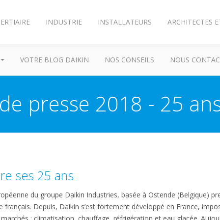
ERTIAIRE
INDUSTRIE
INSTALLATEURS
ARCHITECTES E
VOTRE BLOG DAIKIN
NOS CONSEILS
NOUS CONTAC
 presse 2018 - 25 ans
bre ses 25 ans
ropéenne du groupe Daikin Industries, basée à Ostende (Belgique) prena
oire français. Depuis, Daikin s’est fortement développé en France, im
 marchés : climatisation, chauffage, réfrigération et eau glacée. Aujo