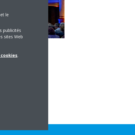
et le
s publicités
es sites Web
x cookies
.