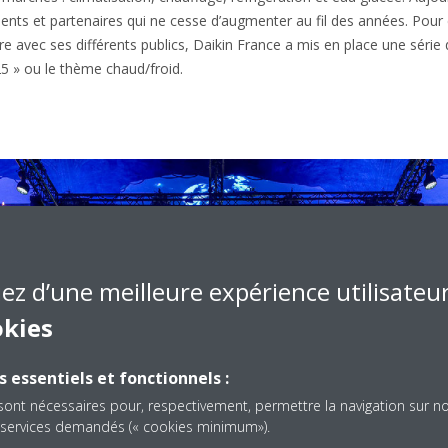
ients et partenaires qui ne cesse d’augmenter au fil des années. Pour
re avec ses différents publics, Daikin France a mis en place une série 
25 » ou le thème chaud/froid.
iez d’une meilleure expérience utilisateu
okies
s essentiels et fonctionnels :
sont nécessaires pour, respectivement, permettre la navigation sur n
es services demandés (« cookies minimum»).