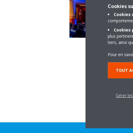
Cookies s
Cookies 
comportement 
Cookies p
plus pertine
tiers, ainsi 
Pour en savo
TOUT A
Gérer le