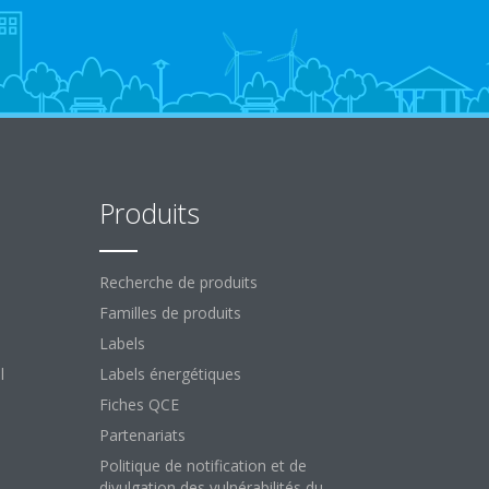
Produits
Recherche de produits
Familles de produits
Labels
l
Labels énergétiques
Fiches QCE
Partenariats
Politique de notification et de
divulgation des vulnérabilités du