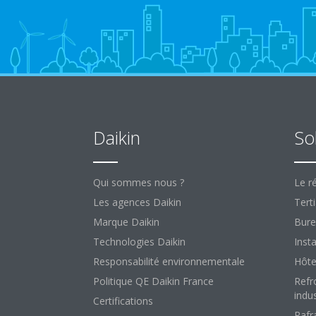
Daikin
So
Qui sommes nous ?
Le ré
Les agences Daikin
Terti
Marque Daikin
Bure
Technologies Daikin
Insta
Responsabilité environnementale
Hôte
Politique QE Daikin France
Refr
indus
Certifications
Rafr