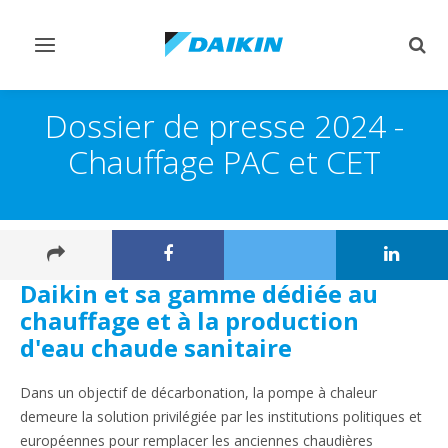
Afficher/masquer
Affi
navigation
rech
Dossier de presse 2024 -
Chauffage PAC et CET
Daikin et sa gamme dédiée au
chauffage et à la production
d'eau chaude sanitaire
Dans un objectif de décarbonation, la pompe à chaleur
demeure la solution privilégiée par les institutions politiques et
européennes pour remplacer les anciennes chaudières