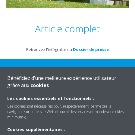
Article complet
Retrouvez l'intégralité du
Dossier de presse
Bénéficiez d’une meilleure expérience utilisateur
grâce aux
cookies
Daikin
Les cookies essentiels et fonctionnels :
Ces cookies sont nécessaires pour, respectivement, permettre la
navigation sur notre site Web et fournir les services demandés (« cookies
minimum»).
Solutions
Cookies supplémentaires :