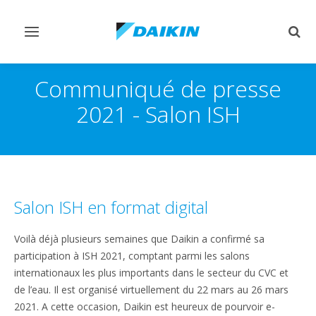
Afficher/masquer
Affi
navigation
rech
Communiqué de presse
2021 - Salon ISH
Salon ISH en format digital
Voilà déjà plusieurs semaines que Daikin a confirmé sa
participation à ISH 2021, comptant parmi les salons
internationaux les plus importants dans le secteur du CVC et
de l’eau. Il est organisé virtuellement du 22 mars au 26 mars
2021. A cette occasion, Daikin est heureux de pourvoir e-