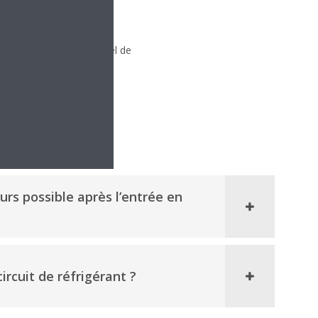
les unités installées.
mites globales de potentiel de
urs possible après l’entrée en
ircuit de réfrigérant ?