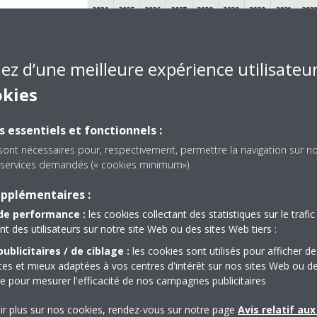
iez d’une meilleure expérience utilisateu
okies
s essentiels et fonctionnels :
sont nécessaires pour, respectivement, permettre la navigation sur n
es services demandés (« cookies minimum»).
upplémentaires :
de performance :
les cookies collectant des statistiques sur le trafic 
des utilisateurs sur notre site Web ou des sites Web tiers :
ublicitaires / de ciblage :
les cookies sont utilisés pour afficher de
ntes et mieux adaptées à vos centres d'intérêt sur nos sites Web ou d
 maintenance restent possibles pendant toute la durée de vie de l’é
que pour mesurer l'efficacité de nos campagnes publicitaires
 par la réglementation F-Gas révisée. Les interventions nécessaires sur
neuf ou retraité.​
ir plus sur nos cookies, rendez-vous sur notre page
Avis relatif au