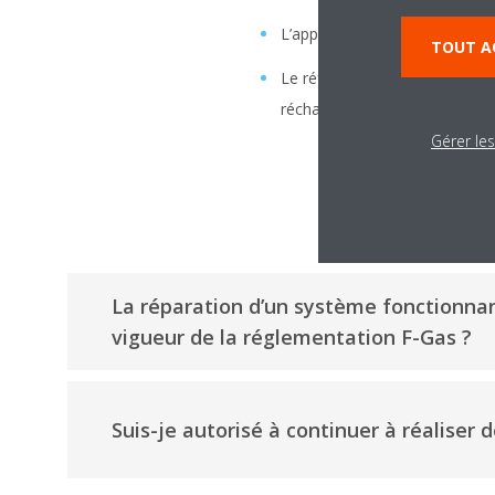
L’approvisionnement en pièces
TOUT A
Le réfrigérant restera disponi
réchauffement planétaire (PRP
Gérer le
La réparation d’un système fonctionnant
vigueur de la réglementation F-Gas ?
Suis-je autorisé à continuer à réaliser 