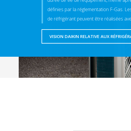
durée de vie de l’équipement, même aprè
définies par la réglementation F-Gas. Les
de réfrigérant peuvent être réalisées avec
VISION DAIKIN RELATIVE AUX RÉFRIGÉ