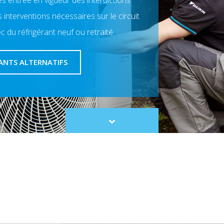
s entrée en vigueur des interdictions
 interventions nécessaires sur le circuit
 du réfrigérant neuf ou retraité.​
RANTS ALTERNATIFS
Scroll
to
content