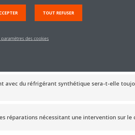
 de rechange et le support après-vente seront maintenus pour toutes 
CCEPTER
TOUT REFUSER
ble pour les réparations et les recharges, avec prise en compte des li
) indiquées ci-avant
s paramètres des cookies
Foire aux questions
 avec du réfrigérant synthétique sera-t-elle toujo
des réparations nécessitant une intervention sur le c