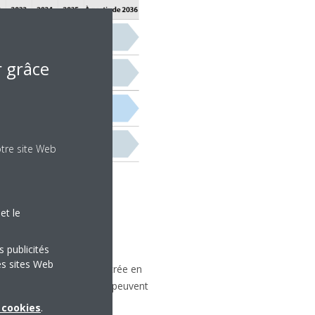
r grâce
otre site Web
et le
s publicités
es sites Web
quipement, même après entrée en
 le circuit de réfrigérant peuvent
x cookies
.