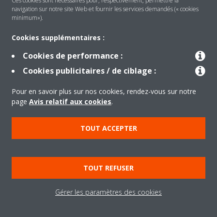
Ces cookies sont nécessaires pour, respectivement, permettre la
navigation sur notre site Web et fournir les services demandés (« cookies
Solutions
minimum»).
Cookies supplémentaires :
Contact
Cookies de performance :
Cookies publicitaires / de ciblage :
Produits
Pour en savoir plus sur nos cookies, rendez-vous sur notre
page
Avis relatif aux cookies
.
Copyright © Daikin
TOUT ACCEPTER
Mentions légales
Avis relatif aux cookies
Politique de Protection des Données
Éthique de l'entreprise
TOUT REFUSER
Data Act
Gérer les paramètres des cookies