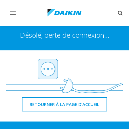
Afficher/masquer
Affi
navigation
rech
Désolé, perte de connexion...
RETOURNER À LA PAGE D’ACCUEIL