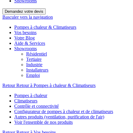
Showrooms
Demandez votre devis
Basculer vers la navigation
Pompes à chaleur & Climatiseurs
Vos besoins
Votre Blog
Aide & Services
Showrooms
Résidentiel
Tertiaire
Industrie
Installateurs
Emploi
Retour
Retour à Pompes à chaleur & Climatiseurs
Pompes à chaleur
Climatiseurs
Contrôle et connectivité
Configurateur de pompes à chaleur et de climatiseurs
Autres produits (ventilation, purification de l'air)
Voir l'ensemble de nos produits
Retour
Retour à Vos besoins