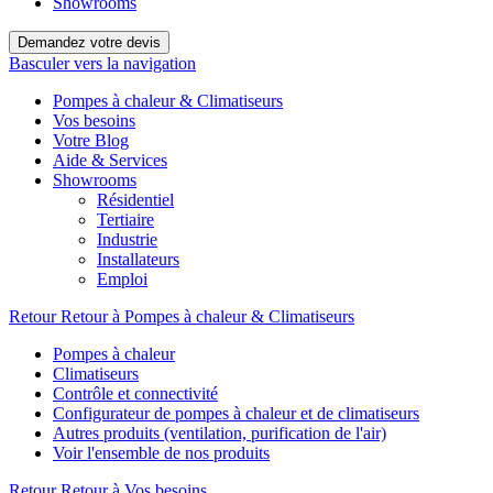
Showrooms
Demandez votre devis
Basculer vers la navigation
Pompes à chaleur & Climatiseurs
Vos besoins
Votre Blog
Aide & Services
Showrooms
Résidentiel
Tertiaire
Industrie
Installateurs
Emploi
Retour
Retour à Pompes à chaleur & Climatiseurs
Pompes à chaleur
Climatiseurs
Contrôle et connectivité
Configurateur de pompes à chaleur et de climatiseurs
Autres produits (ventilation, purification de l'air)
Voir l'ensemble de nos produits
Retour
Retour à Vos besoins