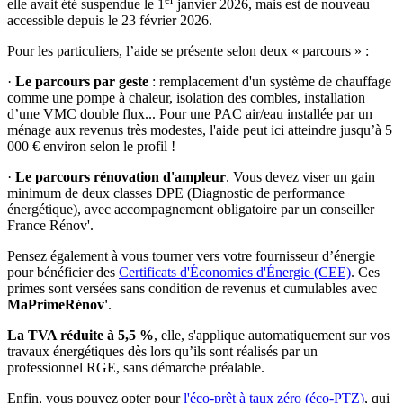
elle avait été suspendue le 1
janvier 2026, mais est de nouveau
accessible depuis le 23 février 2026.
Pour les particuliers, l’aide se présente selon deux « parcours » :
·
Le parcours par geste
: remplacement d'un système de chauffage
comme une pompe à chaleur, isolation des combles, installation
d’une VMC double flux... Pour une PAC air/eau installée par un
ménage aux revenus très modestes, l'aide peut ici atteindre jusqu’à 5
000 € environ selon le profil !
·
Le parcours rénovation d'ampleur
. Vous devez viser un gain
minimum de deux classes DPE (Diagnostic de performance
énergétique), avec accompagnement obligatoire par un conseiller
France Rénov'.
Pensez également à vous tourner vers votre fournisseur d’énergie
pour bénéficier des
Certificats d'Économies d'Énergie (CEE)
. Ces
primes sont versées sans condition de revenus et cumulables avec
MaPrimeRénov'
.
La TVA réduite à 5,5 %
, elle, s'applique automatiquement sur vos
travaux énergétiques dès lors qu’ils sont réalisés par un
professionnel RGE, sans démarche préalable.
Enfin, vous pouvez opter pour
l'éco-prêt à taux zéro (éco-PTZ)
, qui