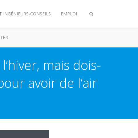
T INGÉNIEURS-CONSEILS
EMPLOI
Afficher/masquer
recherche
TER
’hiver, mais dois-
ur avoir de l’air