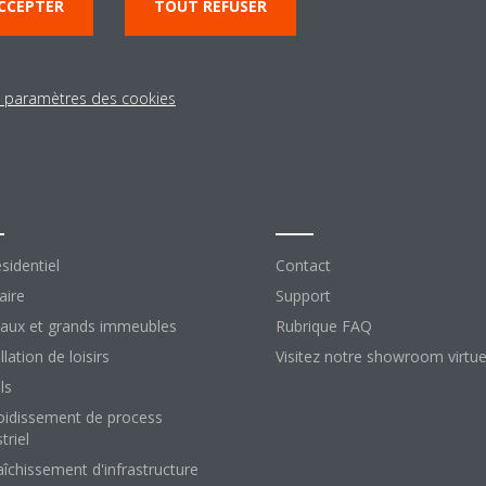
CCEPTER
TOUT REFUSER
s paramètres des cookies
lutions
Contact
sidentiel
Contact
aire
Support
aux et grands immeubles
Rubrique FAQ
llation de loisirs
Visitez notre showroom virtue
ls
oidissement de process
triel
aîchissement d'infrastructure