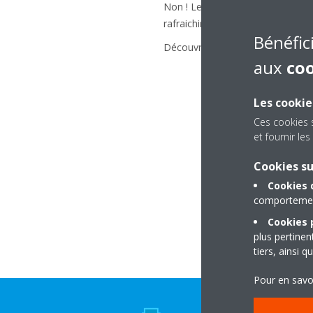
Non ! Le modèle réversible Daik
rafraichir au retour des beaux jo
Bénéfic
Découvrez les caractéristiques 
aux
co
Les cookie
Ces cookies 
et fournir l
Cookies s
Cookies 
comportement 
Cookies p
plus pertine
tiers, ainsi 
Pour en savo