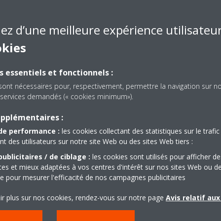
in Altherma Basse Température vous chauffe dès les premières fraîc
urs, sans pour autant altérer la production d’eau chaude sanitaire.
iez d’une meilleure expérience utilisateu
techniques de
la pompe à chaleur Daikin Altherma Basse Tempér
okies
s essentiels et fonctionnels :
sont nécessaires pour, respectivement, permettre la navigation sur n
es services demandés (« cookies minimum»).
upplémentaires :
de performance :
les cookies collectant des statistiques sur le trafic 
des utilisateurs sur notre site Web ou des sites Web tiers :
ublicitaires / de ciblage :
les cookies sont utilisés pour afficher de
ntes et mieux adaptées à vos centres d'intérêt sur nos sites Web ou d
que pour mesurer l'efficacité de nos campagnes publicitaires
ir plus sur nos cookies, rendez-vous sur notre page
Avis relatif au