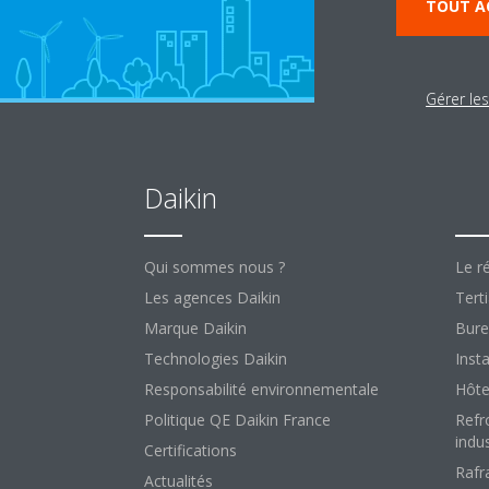
TOUT A
Gérer le
Daikin
So
Qui sommes nous ?
Le ré
Les agences Daikin
Terti
Marque Daikin
Bure
Technologies Daikin
Insta
Responsabilité environnementale
Hôte
Politique QE Daikin France
Refr
indus
Certifications
Rafr
Actualités